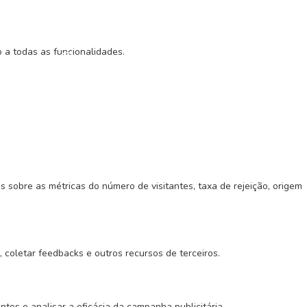
o a todas as funcionalidades.
CADO
MENU
 sobre as métricas do número de visitantes, taxa de rejeição, origem
 coletar feedbacks e outros recursos de terceiros.
tes e analisar a eficácia da campanha publicitária.