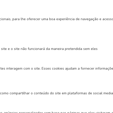
okies para este website.
uncionais, para lhe oferecer uma boa experiência de navegação e acess
HOME
PEÇAS
PNEUS
OFICINAS
MER
 site e o site não funcionará da maneira pretendida sem eles
tes interagem com o site. Esses cookies ajudam a fornecer informações
 como compartilhar o conteúdo do site em plataformas de social media,
s anúncios personalizados com base nas páginas que eles visitaram an