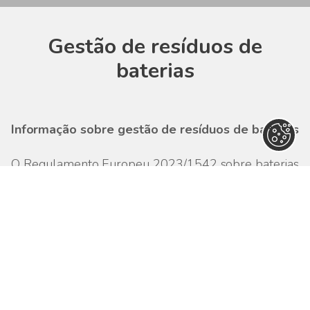
Gestão de resíduos de
baterias
Informação sobre gestão de resíduos de baterias
O Regulamento Europeu 2023/1542 sobre baterias
e respectivos resíduos estabelece a necessidade de
os distribuidores de baterias informarem os
consumidores finais sobre o encaminhamento
adequado e a gestão dos resíduos de baterias.
Esta informação deve ser disponibilizada de forma
permanente nos locais de venda das baterias e
incluir: