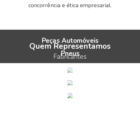
concorrência e ética empresarial.
Peças Automóveis
Quem Representamos
Pneus
Fabricantes
Serviços Mobilidade
Distribuidores
Produtores
Distribuidores
Retalhistas
Reparação
Manutenção
Retalhistas
SECTOR AUTOMÓVEL EM NÚMEROS