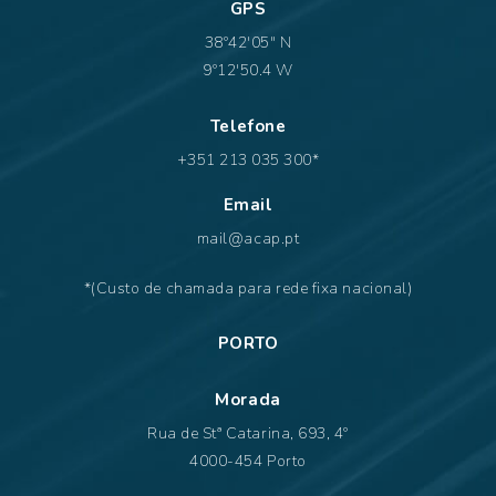
GPS
38º42'05" N
9º12'50.4 W
Telefone
+351 213 035 300*
Email
mail@acap.pt
*(Custo de chamada para rede fixa nacional)
PORTO
Morada
Rua de Stª Catarina, 693, 4º
4000-454 Porto