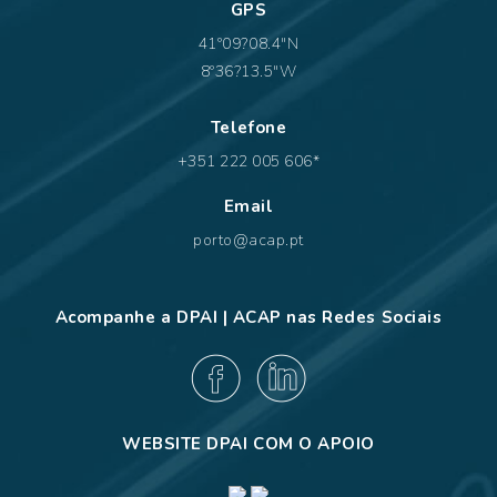
GPS
41º09?08.4"N
8º36?13.5"W
Telefone
+351 222 005 606*
Email
porto@acap.pt
Acompanhe a DPAI | ACAP nas Redes Sociais
WEBSITE DPAI COM O APOIO